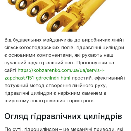
Від будівельних майданчиків до виробничих ліній і
сільськогосподарських полів, гідравлічні циліндри
є основними компонентами, які рухають наш
сучасний індустріальний світ.
Пропонуючи на
сайті
https://kobzarenko.com.ua/ua/servis-i-
zapchasti/151-gdrocilndri.html
простий, ефективний і
потужний метод створення лінійного руху,
гідравлічні циліндри є наріжним каменем в
широкому спектрі машин і пристроїв.
Огляд гідравлічних циліндрів
По суті, гідроциліндри – це механічні приводи, які