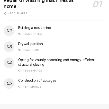
Repair of washing machines at
home
4960 SHARES
Building a mezzanine
4956 SHARES
Drywall partition
4952 SHARES
Opting for visually appealing and energy-efficient
structural glazing
4898 SHARES
Construction of cottages
4874 SHARES