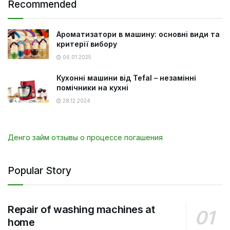
Recommended
Ароматизатори в машину: основні види та
критерії вибору
06.01.2025
Кухонні машини від Tefal – незамінні
помічники на кухні
28.12.2024
Денго займ отзывы о процессе погашения
Popular Story
Repair of washing machines at
home