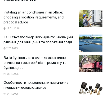
Installing an air conditioner in an office:
choosing a location, requirements, and
practical advice
27.02.2026
ТОВ «Акваполімер Інжиніринг»: інноваційні
рішення для очищення та зберігання води
12.11.2025
Вивіз будівельного сміття: ефективне
очищення територій після ремонту та
будівництва
06.11.2025
Особенности применения и назначение
пневматических клапанов
04.11.2025