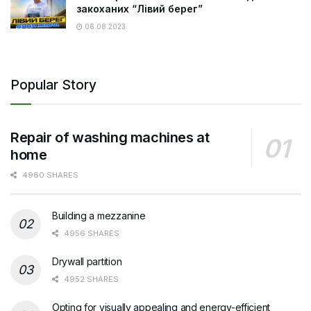
закоханих “Лівий берег”
06.08.2023
Popular Story
Repair of washing machines at
home
4960 SHARES
Building a mezzanine
4956 SHARES
Drywall partition
4952 SHARES
Opting for visually appealing and energy-efficient