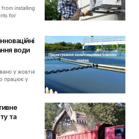
s from installing
nts for
нноваційні
ання води
вано у жовтні
но працює у
тивне
ту та