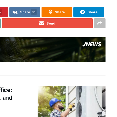
5
Share
31
Share
Share
Send
ffice:
, and