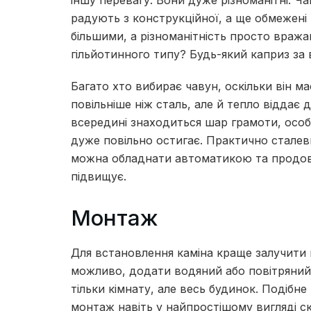
іншу перевагу.
Вони дуже різноманітні.
Ча
радують з конструкційної, а ще обмежені 
більшими, а різноманітність просто вража
гільйотинного типу?
Будь-який каприз за 
Багато хто вибирає чавун, оскільки він ма
повільніше ніж сталь, але й тепло віддає 
всередині знаходиться шар грамоти, особ
дуже повільно остигає.
Практично сталеви
можна обладнати автоматикою та продов
підвищує.
Монтаж
Для встановлення каміна краще залучити 
можливо, додати водяний або повітряний к
тільки кімнату, але весь будинок.
Подібне
монтаж навіть у найпростішому вигляді с