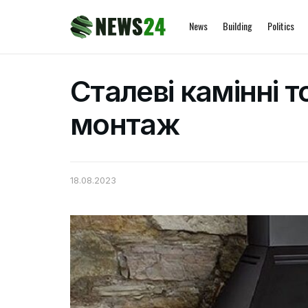
News
Building
Politics
Сталеві камінні т
монтаж
18.08.2023