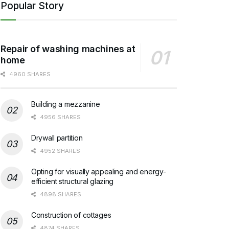
Popular Story
Repair of washing machines at
home
4960 SHARES
Building a mezzanine
4956 SHARES
Drywall partition
4952 SHARES
Opting for visually appealing and energy-
efficient structural glazing
4898 SHARES
Construction of cottages
4874 SHARES