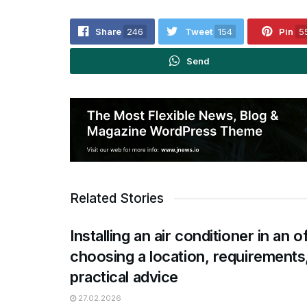
Share
246
Tweet
154
Pin
5
Send
Related Stories
Installing an air conditioner in an o
choosing a location, requirements
practical advice
27.02.2026