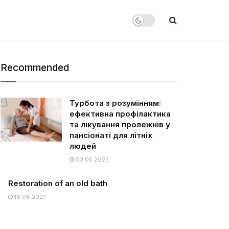
Recommended
Турбота з розумінням:
ефективна профілактика
та лікування пролежнів у
пансіонаті для літніх
людей
03.05.2025
Restoration of an old bath
16.08.2021