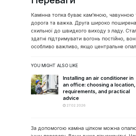
Камінна топка буває кам’яною, чавунною 
дорога та важка.
Друга широко поширена, 
схильної до швидкого виходу з ладу.
Стал
здатні підтримувати вогонь постійно, во
особливо важливо, якщо центральне опале
YOU MIGHT ALSO LIKE
Installing an air conditioner in
an office: choosing a location,
requirements, and practical
advice
27.02.2026
За допомогою каміна цілком можна опалю