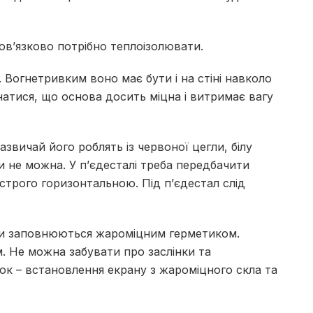
обов’язково потрібно теплоізолювати.
.
Вогнетривким воно має бути і на стіні навколо
тися, що основа досить міцна і витримає вагу
азвичай його роблять із червоної цегли, білу
и не можна.
У п’єдесталі треба передбачити
строго горизонтальною.
Під п’єдестал слід
 заповнюються жароміцним герметиком.
.
Не можна забувати про заслінки та
ок – встановлення екрану з жароміцного скла та