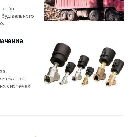
 робіт
з будівельного
...
начение
ва,
ми сжатого
их системах.