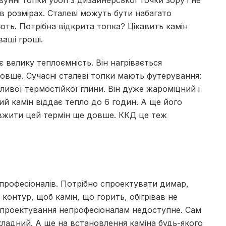
вунні топки убогі з дизайнерської точки зору і не
в розмірах.
Сталеві можуть бути набагато
ють.
Потрібна відкрита топка?
Цікавить камін
ваші гроші.
є велику теплоємність.
Він нагрівається
довше.
Сучасні сталеві топки мають футерування:
ливої термостійкої глини.
Він дуже жароміцний і
й камін віддає тепло до 6 годин.
А ще його
жити цей термін ще довше.
ККД це теж
професіоналів.
Потрібно спроектувати димар,
онтур, щоб камін, що горить, обігрівав не
 проектування непрофесіоналам недоступне.
Сам
кладний.
А ще на встановлення каміна будь-якого