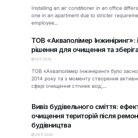
Installing an air conditioner in an office differ
one in an apartment due to stricter requireme
employee...
ТОВ «Акваполімер Інжиніринг»: і
рішення для очищення та зберіг
12.11.2025
ТОВ «Акваполімер Інжиніринг» було засно
2014 року та з моменту створення актив
сфері очищення стічних вод,...
Вивіз будівельного сміття: ефек
очищення територій після ремон
будівництва
06.11.2025