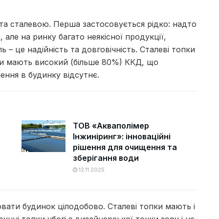
та сталевою.
Перша застосовується рідко: надто
але на ринку багато неякісної продукції,
ь – це надійність та довговічність.
Сталеві топки
ни мають високий (більше 80%) ККД, що
ння в будинку відсутнє.
ТОВ «Акваполімер
Інжиніринг»: інноваційні
рішення для очищення та
зберігання води
12.11.2025
вати будинок цілодобово.
Сталеві топки мають і