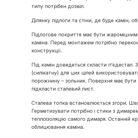
типу потрібен дозвіл.
Ділянку підлоги та стіни, де буде камін, 
Підлогове покриття має бути жароміцним
каміна.
Перед монтажем потрібно перекона
конструкції.
Під камін доведеться скласти п’єдестал.
З
(силікатну) для цих цілей використовуват
порожнину – зольник.
Поверхня має бути 
підкласти сталевий лист.
Сталева топка встановлюється згори.
Шви
Герметизувати потрібно і стики з димарем
теплоізоляцію самого димаря.
Останній кр
облицювання каміна.