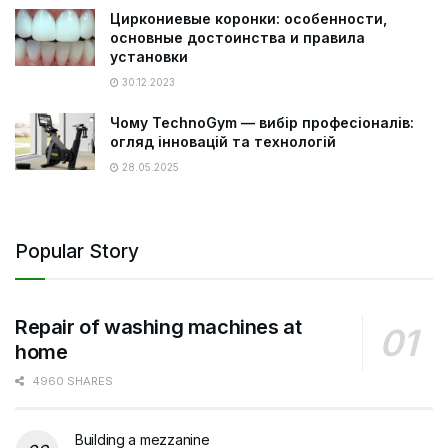
Циркониевые коронки: особенности,
основные достоинства и правила
установки
30.12.2023
Чому TechnoGym — вибір професіоналів:
огляд інновацій та технологій
28.05.2025
Popular Story
Repair of washing machines at
home
4960 SHARES
Building a mezzanine