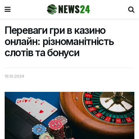
Переваги гри в казино
онлайн: різноманітність
слотів та бонуси
16.10.2024