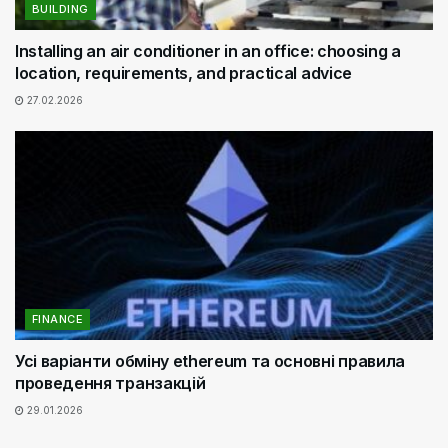
BUILDING
Installing an air conditioner in an office: choosing a
location, requirements, and practical advice
27.02.2026
FINANCE
Усі варіанти обміну ethereum та основні правила
проведення транзакцій
29.01.2026