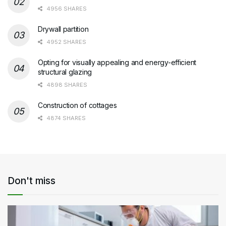
4956 SHARES
Drywall partition
4952 SHARES
Opting for visually appealing and energy-efficient
structural glazing
4898 SHARES
Construction of cottages
4874 SHARES
Don't miss