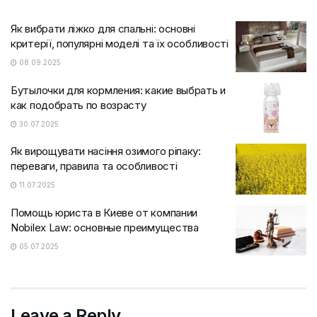
Як вибрати ліжко для спальні: основні
критерії, популярні моделі та їх особливості
08.09.2025
Бутылочки для кормления: какие выбрать и
как подобрать по возрасту
30.07.2025
Як вирощувати насіння озимого ріпаку:
переваги, правила та особливості
11.07.2025
Помощь юриста в Киеве от компании
Nobilex Law: основные преимущества
05.07.2025
Leave a Reply