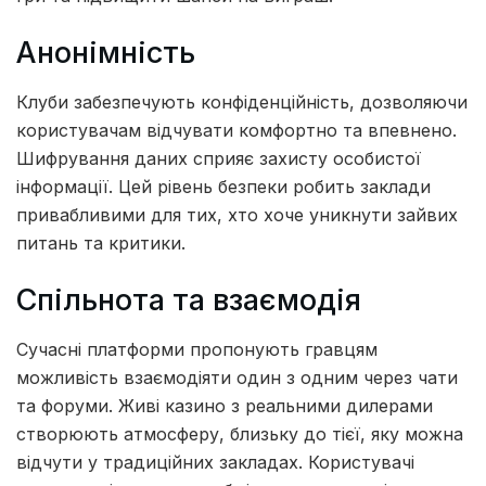
Анонімність
Клуби забезпечують конфіденційність, дозволяючи
користувачам відчувати комфортно та впевнено.
Шифрування даних сприяє захисту особистої
інформації. Цей рівень безпеки робить заклади
привабливими для тих, хто хоче уникнути зайвих
питань та критики.
Спільнота та взаємодія
Сучасні платформи пропонують гравцям
можливість взаємодіяти один з одним через чати
та форуми. Живі казино з реальними дилерами
створюють атмосферу, близьку до тієї, яку можна
відчути у традиційних закладах. Користувачі