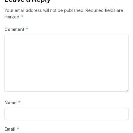
Your email address will not be published.
Required fields are
*
marked
*
Comment
*
Name
*
Email