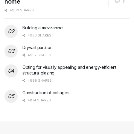
home
4960 SHARES
Building a mezzanine
4956 SHARES
Drywall partition
4952 SHARES
Opting for visually appealing and energy-efficient
structural glazing
4898 SHARES
Construction of cottages
4874 SHARES