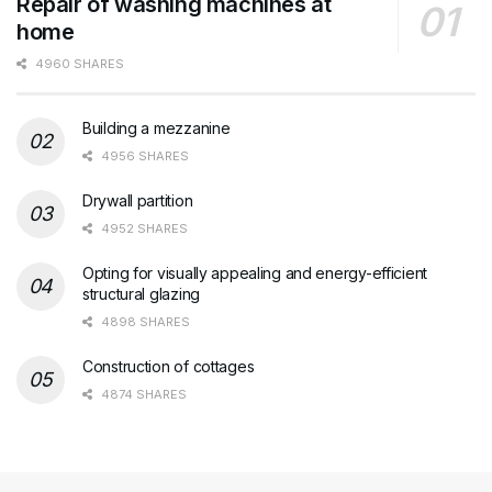
Repair of washing machines at
home
4960 SHARES
Building a mezzanine
4956 SHARES
Drywall partition
4952 SHARES
Opting for visually appealing and energy-efficient
structural glazing
4898 SHARES
Construction of cottages
4874 SHARES